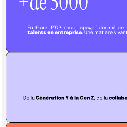
+de
5000
En 10 ans, P’OP a accompagné des milliers 
talents en entreprise
. Une matière viva
De la
Génération Y à la Gen Z
, de la
collabo