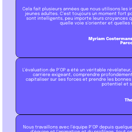
Cela fait plusieurs années que nous utilisons les 
jeunes adultes. C’est toujours un moment fort pou
sont intelligents, peu importe leurs croyances qu
quelle voie s’orienter et quelles
Myriam Costermans
Parco
L’évaluation de P’OP a été un véritable révélateur
carrière exigeant, comprendre profondément 
capitaliser sur ses forces et prendre les bonnes
potentiel et 
Th
Nous travaillons avec l’équipe P’OP depuis quelqu
d’équipe et l’animation et du profilage, tout 