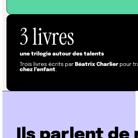
3
livres
une trilogie autour des talents
Trois livres écrits par
Béatrix Charlier
pour tr
chez l’enfant
.
Ils parlent de