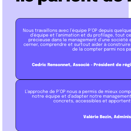
Nous travaillons avec l’équipe P’OP depuis quelqu
d’équipe et l’animation et du profilage, tout 
précieuse dans le management d’une société e
cerner, comprendre et surtout aider à construire u
de la compter parmi nos pa
Cedric Rensonnet, Associé - Président de ré
L’approche de P’OP nous a permis de mieux compr
notre équipe et d’adapter notre management d
concrets, accessibles et apportent
Valérie Bezin, Admini