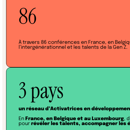
86
À travers 86 conférences en France, en Belgi
l’intergénérationnel et les talents de la Gen Z.
3
pays
un réseau d’Activatrices en développemen
En
France, en Belgique et au Luxembourg
, 
pour
révéler les talents, accompagner les é