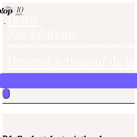
Home
Nos solutions
DIRIGEANTS & RH
ADULTES EN RECONVERSION
JEUNES / EN
Devenez Activateur de ta