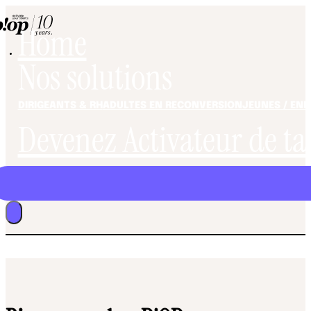
Home
Nos solutions
DIRIGEANTS & RH
ADULTES EN RECONVERSION
JEUNES / EN
Devenez Activateur de ta