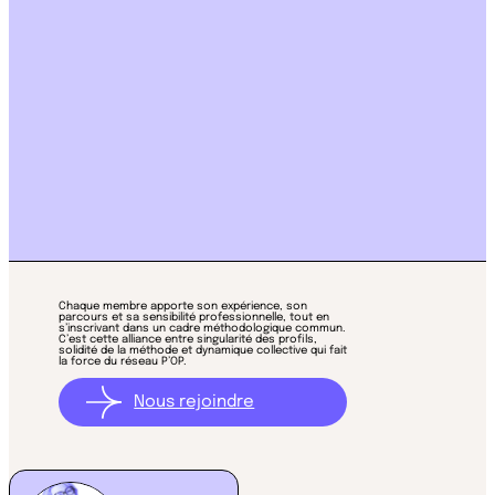
NOS
ACTIVATRICES
DE TALENTS
Chaque membre apporte son expérience, son
parcours et sa sensibilité professionnelle, tout en
s’inscrivant dans un cadre méthodologique commun.
C’est cette alliance entre singularité des profils,
solidité de la méthode et dynamique collective qui fait
la force du réseau P’OP.
Nous rejoindre