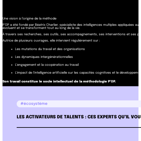
Une vision à l’origine de la méthode
P’OP a été fondé par Béatrix Charlier, spécialiste des intelligences multiples appliquées 
évoluent et se transforment tout au long de la vie.
À travers ses recherches, ses outils, ses accompagnements, ses interventions et ses pub
Autrice de plusieurs ouvrages, elle intervient régulièrement sur :
Les mutations du travail et des organisations
Les dynamiques intergénérationnelles
L’engagement et la coopération au travail
L’impact de l’intelligence artificielle sur les capacités cognitives et le développem
Son travail constitue le socle intellectuel de la méthodologie P’OP.
#écosystème
LES ACTIVATEURS DE TALENTS : CES EXPERTS QU’IL VO