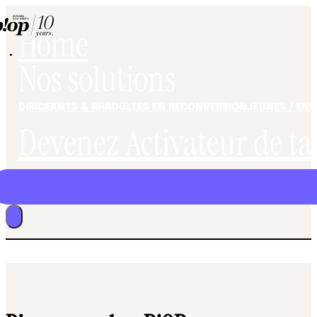
Home
Nos solutions
DIRIGEANTS & RH
ADULTES EN RECONVERSION
JEUNES / EN
Devenez Activateur de ta