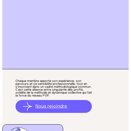
NOS
ACTIVATRICES
DE TALENTS
Chaque membre apporte son expérience, son
parcours et sa sensibilité professionnelle, tout en
s’inscrivant dans un cadre méthodologique commun.
C’est cette alliance entre singularité des profils,
solidité de la méthode et dynamique collective qui fait
la force du réseau P’OP.
Nous rejoindre