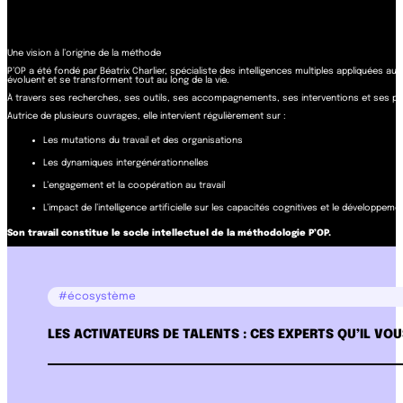
Une vision à l’origine de la méthode
P’OP a été fondé par Béatrix Charlier, spécialiste des intelligences multiples appliquées 
évoluent et se transforment tout au long de la vie.
À travers ses recherches, ses outils, ses accompagnements, ses interventions et ses pub
Autrice de plusieurs ouvrages, elle intervient régulièrement sur :
Les mutations du travail et des organisations
Les dynamiques intergénérationnelles
L’engagement et la coopération au travail
L’impact de l’intelligence artificielle sur les capacités cognitives et le développem
Son travail constitue le socle intellectuel de la méthodologie P’OP.
#écosystème
LES ACTIVATEURS DE TALENTS : CES EXPERTS QU’IL VO